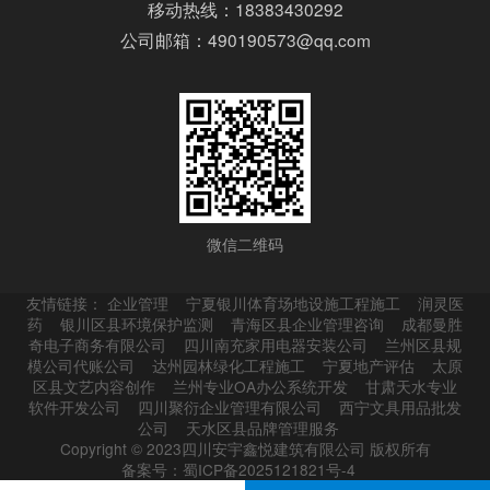
移动热线：18383430292
公司邮箱：490190573@qq.com
微信二维码
友情链接：
企业管理
宁夏银川体育场地设施工程施工
润灵医
药
银川区县环境保护监测
青海区县企业管理咨询
成都曼胜
奇电子商务有限公司
四川南充家用电器安装公司
兰州区县规
模公司代账公司
达州园林绿化工程施工
宁夏地产评估
太原
区县文艺内容创作
兰州专业OA办公系统开发
甘肃天水专业
软件开发公司
四川聚衍企业管理有限公司
西宁文具用品批发
公司
天水区县品牌管理服务
Copyright © 2023四川安宇鑫悦建筑有限公司 版权所有
备案号：蜀ICP备2025121821号-4