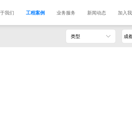
于我们
工程案例
业务服务
新闻动态
加入我
类型
成
建筑设计
市政设计
电力设计
商物粮储藏（冷库冷冻）
农林设计
勘察资质
水利设计
风景园林
土地规划
城乡规划
工程测绘
工程咨询
工程造价